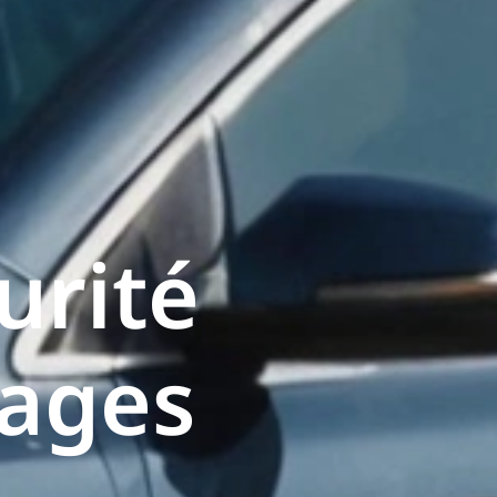
urité
tages