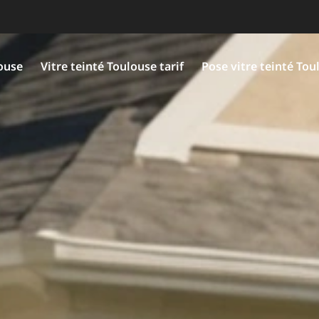
louse
Vitre teinté Toulouse tarif
Pose vitre teinté Tou