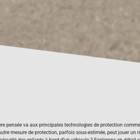
re pensée va aux principales technologies de protection comme l
re mesure de protection, parfois sous-estimée, peut jouer un rôle 
 sécurité des enfants à bord d’un véhicule ? Explorons en détail