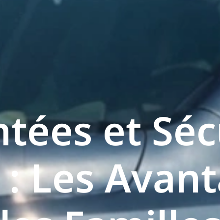
ntées et Séc
 : Les Avan