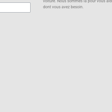
voiture. Nous sommes là pour vous aide
dont vous avez besoin.
contact@vitre-teinte-to
05 36 40 94 98
Contact
Inform
contact@vitre-teinte-toulouse.fr
Mentions l