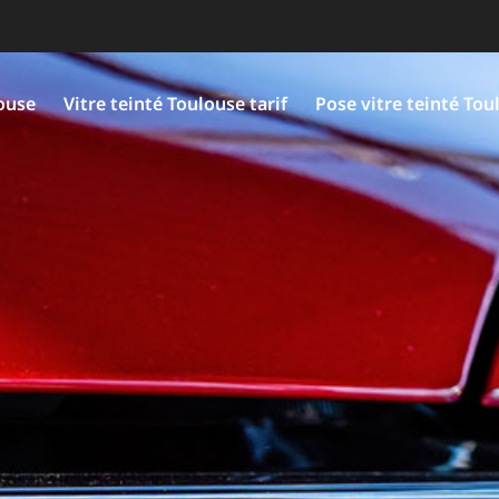
louse
Vitre teinté Toulouse tarif
Pose vitre teinté Tou