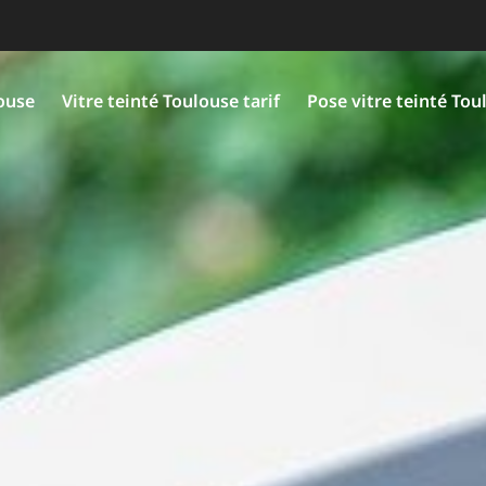
louse
Vitre teinté Toulouse tarif
Pose vitre teinté Tou