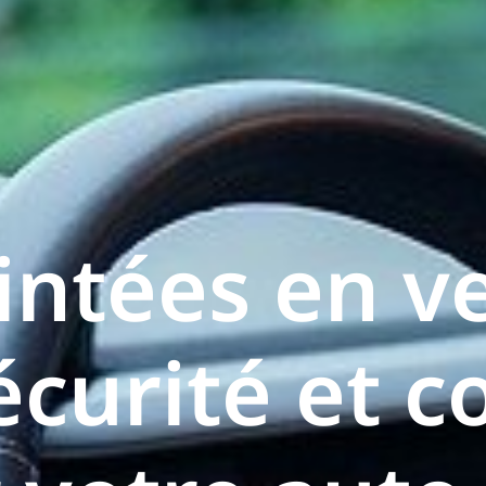
eintées en v
écurité et c