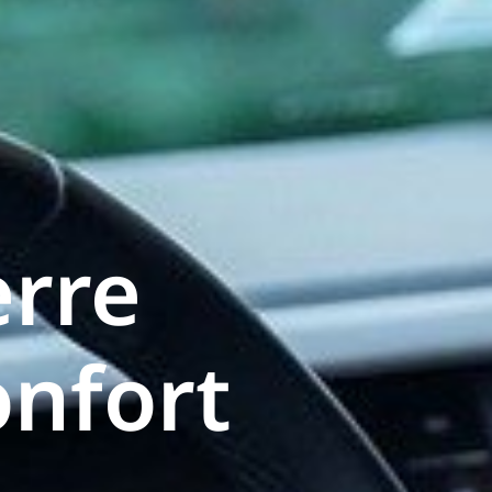
erre
onfort