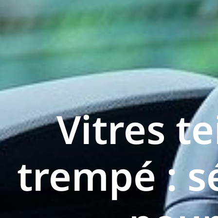
Vitres t
trempé : s