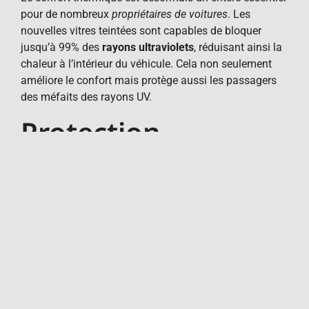
pour de nombreux
propriétaires de voitures
. Les
nouvelles vitres teintées sont capables de bloquer
jusqu’à 99% des
rayons ultraviolets
, réduisant ainsi la
chaleur à l’intérieur du véhicule. Cela non seulement
améliore le confort mais protège aussi les passagers
des méfaits des rayons UV.
Protection
Ultraviolette et
Infrarouge
Les vitres teintées modernes ne se contentent pas de
réduire la chaleur; elles offrent également une
protection accrue contre les rayons UV et infrarouges.
Cela limite les risques de cancer de la peau et préserve
l’intérieur de la voiture contre les décolorations et les