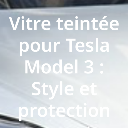
Vitre teintée
pour Tesla
Model 3 :
Style et
protection