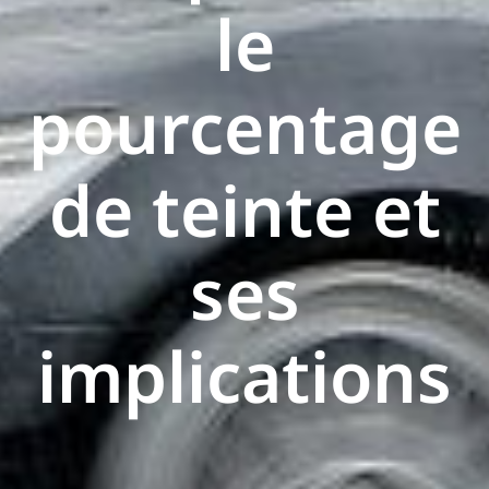
le
pourcentage
de teinte et
ses
implications