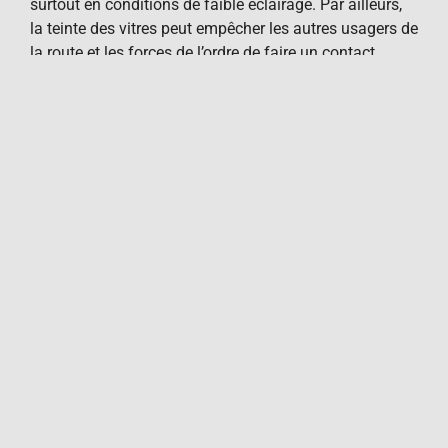
surtout en conditions de faible éclairage. Par ailleurs,
la teinte des vitres peut empêcher les autres usagers de
la route et les forces de l’ordre de faire un contact
visuel avec le conducteur, ce qui peut être crucial dans
certaines situations.
Explication détaillée
de la dérogation
pour vitres teintées
Conditions pour
bénéficier de la
dérogation