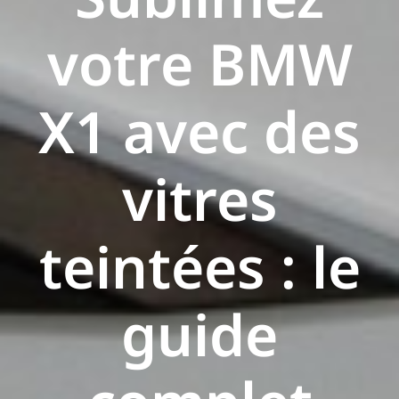
votre BMW
X1 avec des
vitres
teintées : le
guide