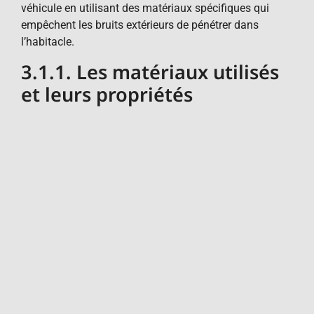
véhicule en utilisant des matériaux spécifiques qui
empêchent les bruits extérieurs de pénétrer dans
l’habitacle.
3.1.1. Les matériaux utilisés
et leurs propriétés
Les films teintés, souvent constitués de plusieurs
couches de polymères, présentent des propriétés
acoustiques en absorbant et en dissipant les ondes
sonores. Le vitrage feuilleté, spécialement conçu pour
améliorer l’isolation phonique, intègre une couche de
PVB (polyvinyl butyral) entre deux couches de verre.
3.2. Réduction des
Vibrations