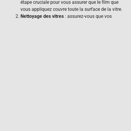
étape cruciale pour vous assurer que le film que
vous appliquez couvre toute la surface de la vitre.
Nettoyage des vitres
: assurez-vous que vos
vitres sont totalement nettoyées avant de
commencer le processus de teinture. C’est un
gage d’obtention d’un résultat plus lisse et plus
précis. Utilisez un nettoyant à vitres et un chiffon
doux pour éliminer toute trace de saleté ou de
graisse.
Comment choisir le
film de teinte?
Lorsqu’il s’agit de choisir votre film de teinture, vous
devez prendre en compte certains aspects clés.
Plusieurs types de films sont disponibles sur le
marché, chacun offrant des caractéristiques
différentes.