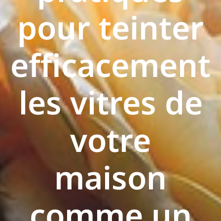
pour teinter
efficacement
les vitres de
votre
maison
comme un