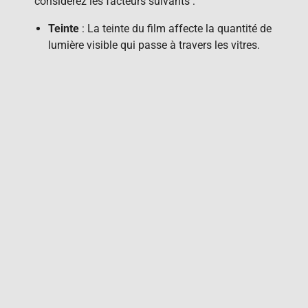
considérez les facteurs suivants :
Teinte
: La teinte du film affecte la quantité de
lumière visible qui passe à travers les vitres.
Certification UV
: Assurez-vous que le film
offre une bonne protection contre les UV.
Garantie
: Optez pour un film qui est
accompagné d’une garantie contre les bulles
ou la décoloration.
Comparaison des
marques
populaires
Il existe de nombreuses marques de films teintés
sur le marché. Parmi les plus populaires, vous