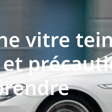
e vitre tein
et précauti
prendre