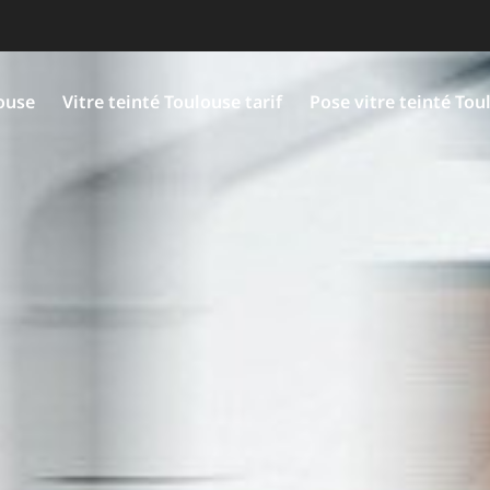
louse
Vitre teinté Toulouse tarif
Pose vitre teinté Tou