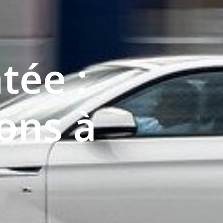
tée :
ons à