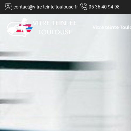
contact@vitre-teinte-toulouse.fr
05 36 40 94 98
Vitre teinte Tou