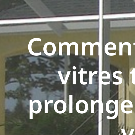
Comment
vitres
prolonger
v