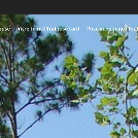
louse
Vitre teinté Toulouse tarif
Pose vitre teinté Tou