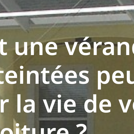
 une véran
 teintées pe
 la vie de v
oiture ?