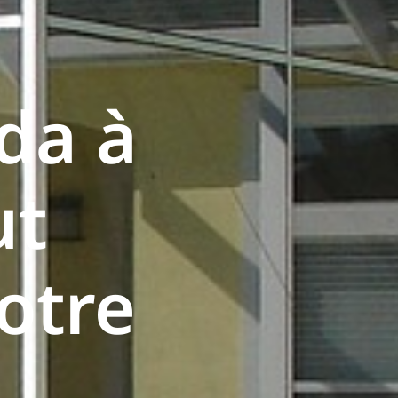
da à
ut
otre