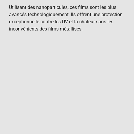
Utilisant des nanoparticules, ces films sont les plus
avancés technologiquement. Ils offrent une protection
exceptionnelle contre les UV et la chaleur sans les
inconvénients des films métallisés.
Avantages :
Protection UV maximale, pas
d’interférence électronique, finition premium,
durabilité supérieure
.
Inconvénients :
Coût le plus élevé
.
2. Les critères de
sélection
Objectifs
d’utilisation des