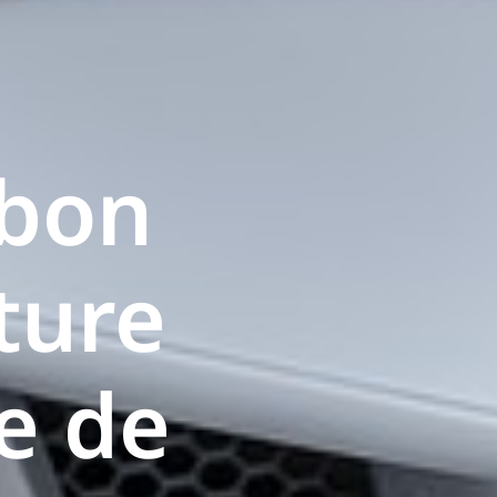
 bon
ture
re de