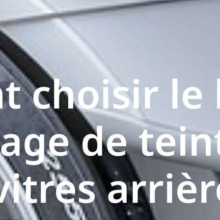
choisir le
age de tein
vitres arriè