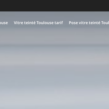
louse
Vitre teinté Toulouse tarif
Pose vitre teinté Tou