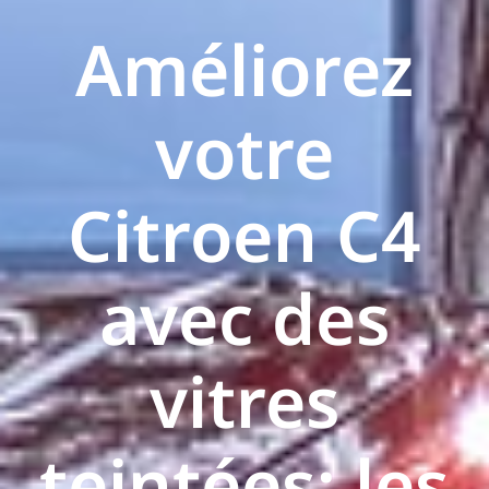
Améliorez
votre
Citroen C4
avec des
vitres
teintées: les