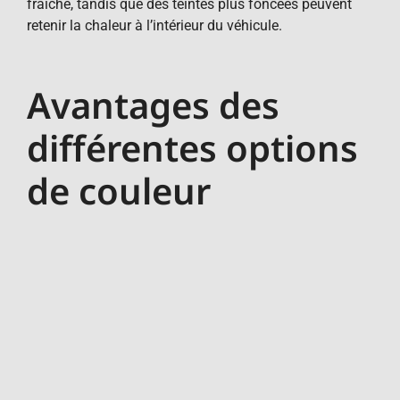
fraîche, tandis que des teintes plus foncées peuvent
retenir la chaleur à l’intérieur du véhicule.
Avantages des
différentes options
de couleur
Chaque couleur de teinte offre ses propres avantages
spécifiques. Les teintes plus foncées, comme le noir ou
le gris, offrent une élégance classique qui ne se
démode jamais. En revanche, des teintes plus
audacieuses, comme le bleu ou le vert, ajoutent une
touche d’excentricité et peuvent faire ressortir votre
Citroen C4 dans une mer de voitures aux couleurs
traditionnelles. Enfin, des teintes plus claires, comme le